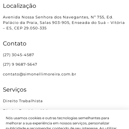
Localização
Avenida Nossa Senhora dos Navegantes
, Nº 755, Ed.
Palácio da Praia, Salas 903-905, Enseada do Suá – Vitória
– ES, CEP 29.050-335
Contato
(27) 3045-4587
(27) 9 9687-5647
contato@simonellimoreira.com.br
Serviços
Direito Trabalhista
Direito Previdenciário
Nós usamos cookies e outras tecnologias semelhantes para
Direito de Famílias e Sucessões
melhorar a sua experiência em nossos serviços, personalizar
publicidade e recomendar conteúdo de seu interesse. Ao utilizar